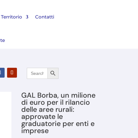
Territorio
Contatti
nte
Search Button
Search
l Bilancio 2025 e rinnovato il Consiglio di Amministrazione
for:
GAL Borba, un milione
di euro per il rilancio
delle aree rurali:
approvate le
graduatorie per enti e
imprese