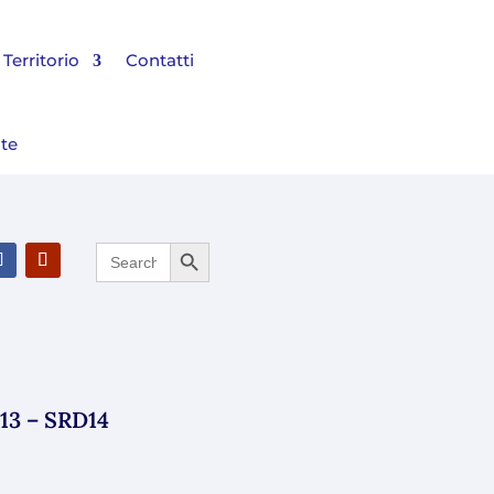
Territorio
Contatti
nte
Search Button
Search
 Bilancio 2025 e rinnovato il Consiglio di Amministrazione
for:
D13 – SRD14