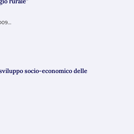
gio rurale”
09...
o sviluppo socio-economico delle
.