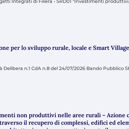
tti Integrati di Filiera - SRD01 "Investimenti produttivi.
e per lo sviluppo rurale, locale e Smart Villag
tà Delibera n.1 CdA n.8 del 24/07/2026 Bando Pubblico S
nti non produttivi nelle aree rurali – Azione c
traverso il recupero di complessi, edifici ed elem