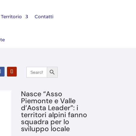
Territorio
Contatti
nte
Search Button
Search
l Bilancio 2025 e rinnovato il Consiglio di Amministrazione
for:
Nasce “Asso
Piemonte e Valle
d’Aosta Leader”: i
territori alpini fanno
squadra per lo
sviluppo locale