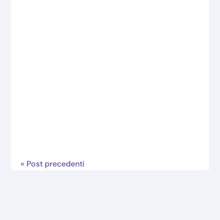
Graduatoria provvisoria di ammissibilità
Delibera n.1 CdA n.8 del 24/07/2026
Bando Pubblico SRG07...
« Post precedenti