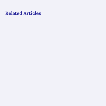
Related Articles
Gli uffici del GAL Borba resteranno chiusi al
pubblico dal 10 al 23 agosto. Riapriranno con
i...