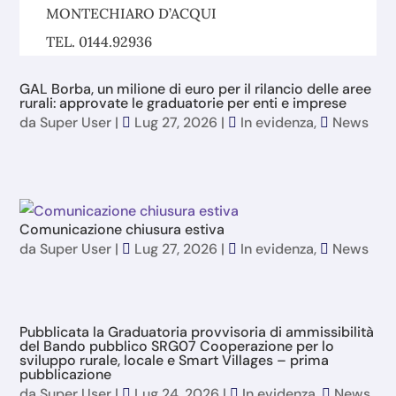
MONTECHIARO D’ACQUI
TEL. 0144.92936
GAL Borba, un milione di euro per il rilancio delle aree
rurali: approvate le graduatorie per enti e imprese
da
Super User
|
Lug 27, 2026
|
In evidenza
,
News
Comunicazione chiusura estiva
da
Super User
|
Lug 27, 2026
|
In evidenza
,
News
Pubblicata la Graduatoria provvisoria di ammissibilità
del Bando pubblico SRG07 Cooperazione per lo
sviluppo rurale, locale e Smart Villages – prima
pubblicazione
da
Super User
|
Lug 24, 2026
|
In evidenza
,
News