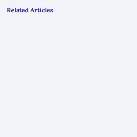
Related Articles
Gli uffici del GAL Borba resteranno chiusi al
pubblico dal 10 al 23 agosto. Riapriranno con
i...