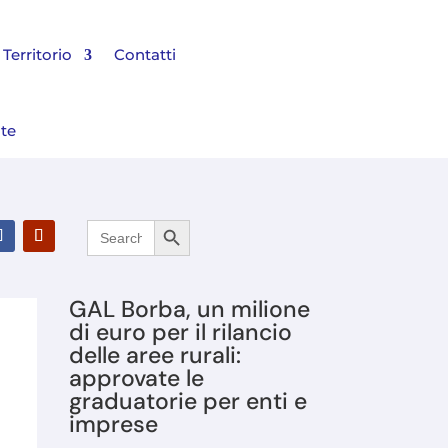
Territorio
Contatti
nte
Search Button
Search
l Bilancio 2025 e rinnovato il Consiglio di Amministrazione
for:
GAL Borba, un milione
di euro per il rilancio
delle aree rurali:
approvate le
graduatorie per enti e
imprese