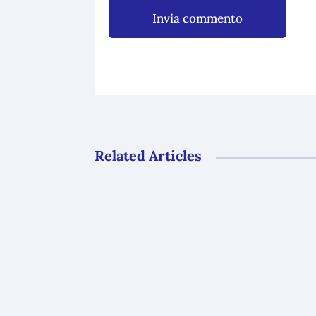
Invia commento
Related Articles
Gli uffici del GAL Borba resteranno ch