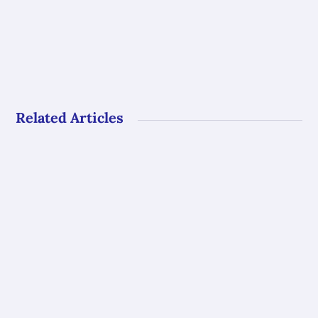
Related Articles
Gli uffici del GAL Borba resteranno chiusi al
pubblico dal 10 al 23 agosto. Riapriranno con
i...