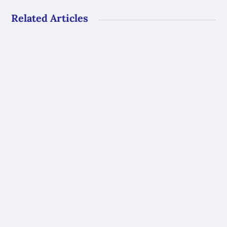
Related Articles
Gli uffici del GAL Borba resteranno chiusi al
pubblico dal 10 al 23 agosto. Riapriranno con
i...