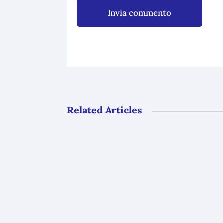
Invia commento
Related Articles
Gli uffici del GAL Borba resteranno ch