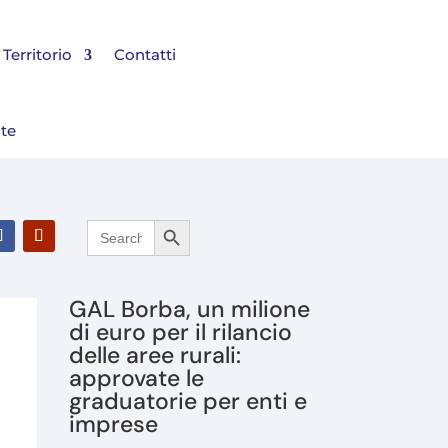
Territorio
Contatti
nte
Search Button
Search
l Bilancio 2025 e rinnovato il Consiglio di Amministrazione
for:
GAL Borba, un milione
di euro per il rilancio
delle aree rurali:
approvate le
graduatorie per enti e
imprese