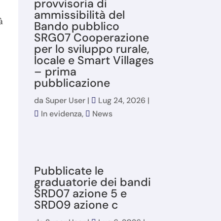
provvisoria di
ammissibilità del
à
Bando pubblico
SRG07 Cooperazione
per lo sviluppo rurale,
locale e Smart Villages
– prima
pubblicazione
da
Super User
|
Lug 24, 2026
|
In evidenza
,
News
Pubblicate le
graduatorie dei bandi
SRD07 azione 5 e
SRD09 azione c