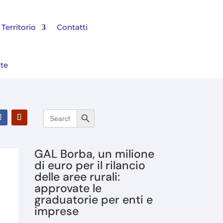
Territorio
Contatti
nte
Search Button
Search
l Bilancio 2025 e rinnovato il Consiglio di Amministrazione
for:
GAL Borba, un milione
di euro per il rilancio
delle aree rurali:
approvate le
graduatorie per enti e
imprese