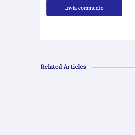
Invia commento
Related Articles
Gli uffici del GAL Borba resteranno ch