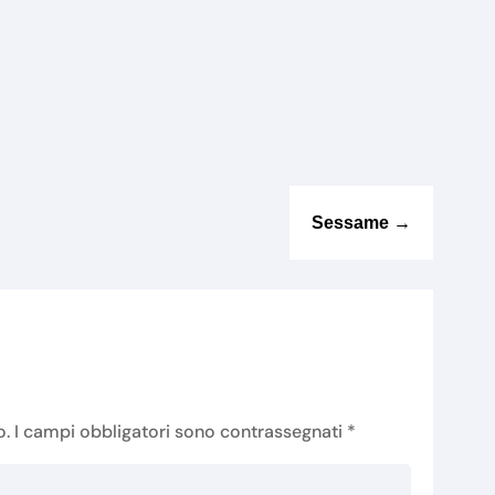
Sessame
→
o.
I campi obbligatori sono contrassegnati
*