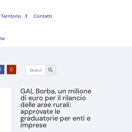
Territorio
Contatti
nte
Search Button
Search
 Bilancio 2025 e rinnovato il Consiglio di Amministrazione
for:
GAL Borba, un milione
di euro per il rilancio
delle aree rurali:
approvate le
graduatorie per enti e
imprese