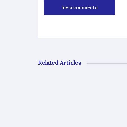
Invia commento
Related Articles
Gli uffici del GAL Borba resteranno ch