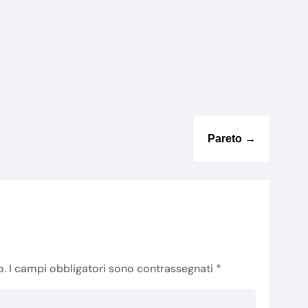
Pareto
→
o.
I campi obbligatori sono contrassegnati
*