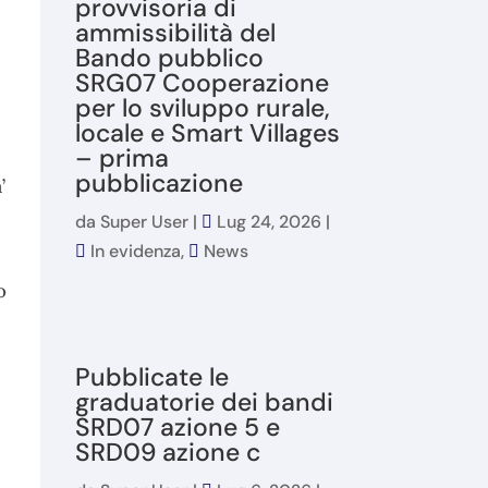
provvisoria di
ammissibilità del
Bando pubblico
SRG07 Cooperazione
per lo sviluppo rurale,
locale e Smart Villages
– prima
pubblicazione
’
da
Super User
|
Lug 24, 2026
|
In evidenza
,
News
o
Pubblicate le
graduatorie dei bandi
SRD07 azione 5 e
SRD09 azione c