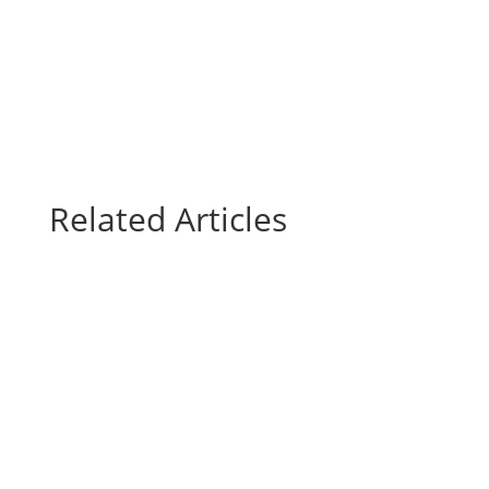
Related Articles
Gli uffici del GAL Borba resteranno chiusi al
pubblico dal 10 al 23 agosto. Riapriranno con
i...