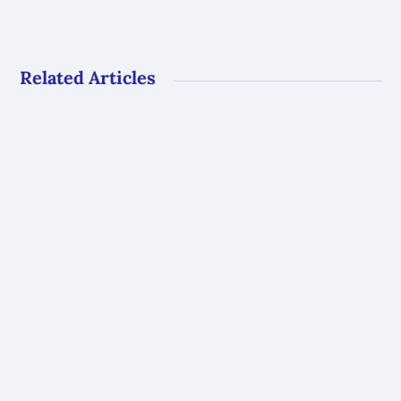
Related Articles
Gli uffici del GAL Borba resteranno chiusi al
pubblico dal 10 al 23 agosto. Riapriranno con
i...