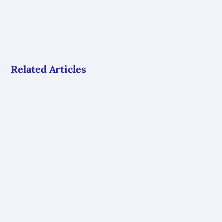
Related Articles
Gli uffici del GAL Borba resteranno chiusi al
pubblico dal 10 al 23 agosto. Riapriranno con
i...