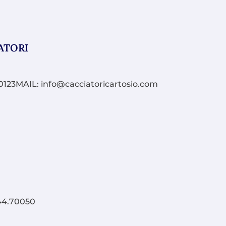
ATORI
23MAIL: info@cacciatoricartosio.com
4.70050