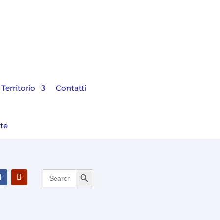
Territorio
Contatti
nte
Search Button
Search
ancio 2025 e rinnovato il Consiglio di Amministrazione
for: