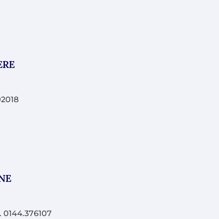
ERE
92018
INE
0144.376107