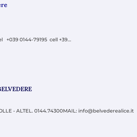
ere
el +039 0144-79195 cell +39...
BELVEDERE
E - ALTEL. 0144.74300MAIL: info@belvederealice.it