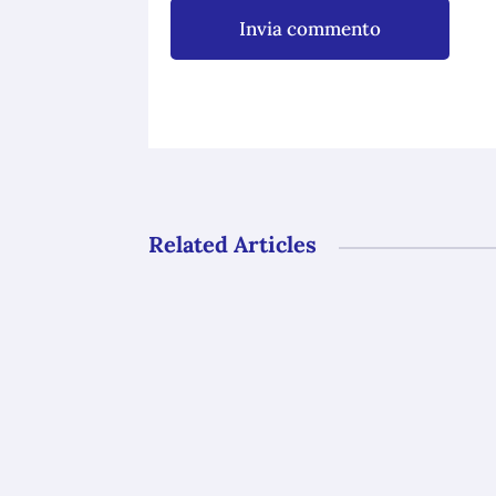
Invia commento
Related Articles
Gli uffici del GAL Borba resteranno ch