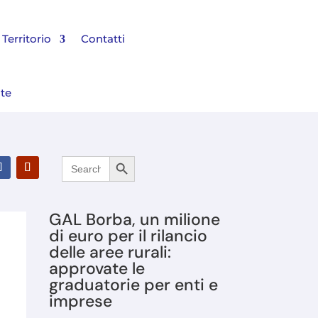
Territorio
Contatti
nte
Search Button
Search
l Bilancio 2025 e rinnovato il Consiglio di Amministrazione
for:
GAL Borba, un milione
di euro per il rilancio
delle aree rurali:
approvate le
graduatorie per enti e
imprese