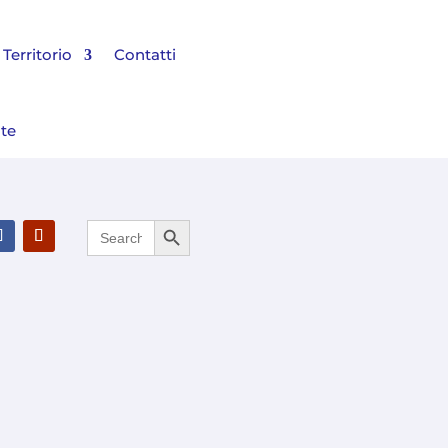
Territorio
Contatti
nte
Search Button
Search
l Bilancio 2025 e rinnovato il Consiglio di Amministrazione
for: