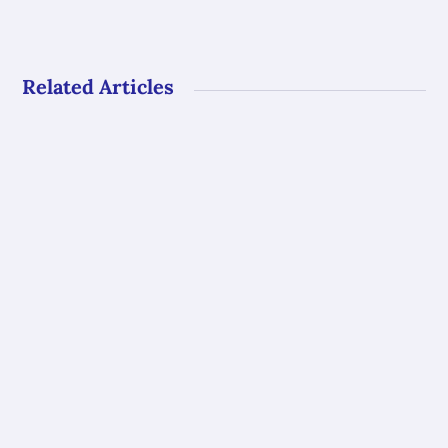
Related Articles
Gli uffici del GAL Borba resteranno chiusi al
pubblico dal 10 al 23 agosto. Riapriranno con
i...