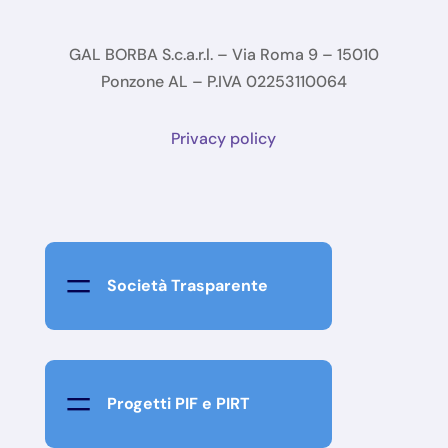
GAL BORBA S.c.a.r.l. – Via Roma 9 – 15010
Ponzone AL – P.IVA 02253110064
Privacy policy
=
Società Trasparente
=
Progetti PIF e PIRT