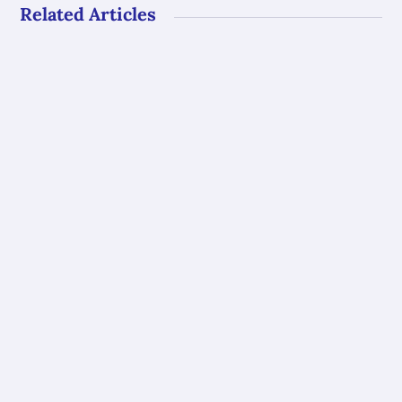
Related Articles
Gli uffici del GAL Borba resteranno chiusi al
pubblico dal 10 al 23 agosto. Riapriranno con
i...