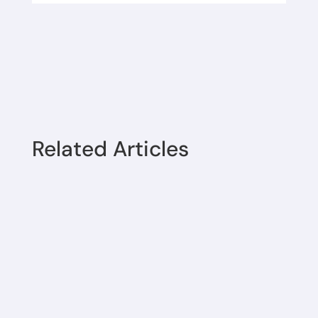
Related Articles
Gli uffici del GAL Borba resteranno chiusi