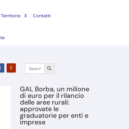
Territorio
Contatti
nte
Search Button
Search
l Bilancio 2025 e rinnovato il Consiglio di Amministrazione
for:
GAL Borba, un milione
di euro per il rilancio
delle aree rurali:
approvate le
graduatorie per enti e
imprese