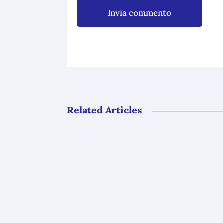
Invia commento
Related Articles
Gli uffici del GAL Borba resteranno ch