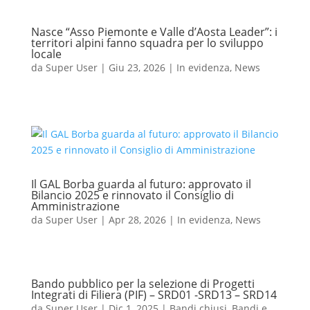
Nasce “Asso Piemonte e Valle d’Aosta Leader”: i
territori alpini fanno squadra per lo sviluppo
locale
da
Super User
|
Giu 23, 2026
|
In evidenza
,
News
Il GAL Borba guarda al futuro: approvato il
Bilancio 2025 e rinnovato il Consiglio di
Amministrazione
da
Super User
|
Apr 28, 2026
|
In evidenza
,
News
Bando pubblico per la selezione di Progetti
Integrati di Filiera (PIF) – SRD01 -SRD13 – SRD14
da
Super User
|
Dic 1, 2025
|
Bandi chiusi
,
Bandi e