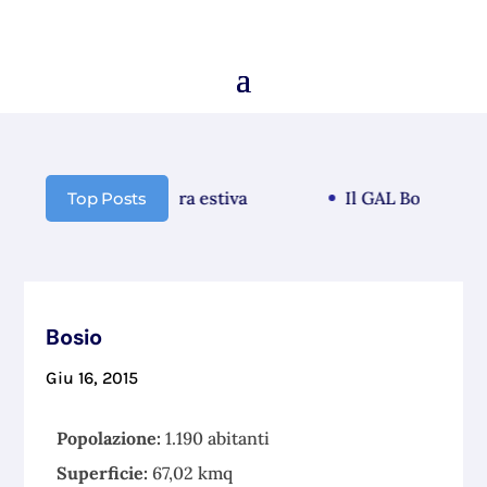
municazione chiusura estiva
Il GAL Borba guarda
Top Posts
Bosio
Giu 16, 2015
Popolazione:
1.190 abitanti
Superficie:
67,02 kmq