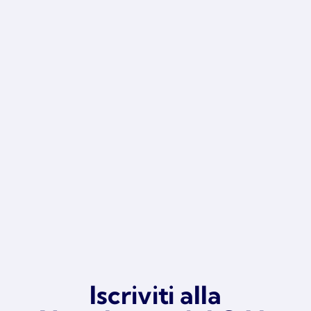
Formalizzato l’ingresso della Valle d’Aosta
nell’associazione; durante l’assemblea,
tenutasi al...
Iscriviti alla